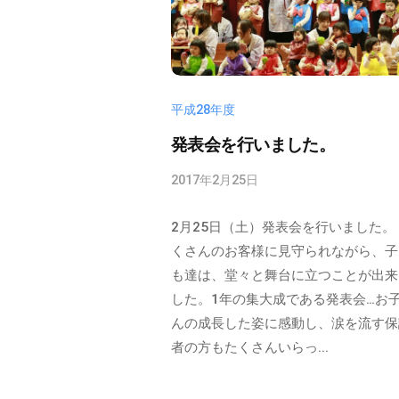
育
校
ら
園
法
｜
（
人
大
学
平
校
増
平成28年度
原
法
の
学
発表会を行いました。
人
ぞ
園
平
2017年2月25日
b
み
大
原
y
増
保
学
2月25日（土）発表会を行いました。
n
の
園
育
o
くさんのお客様に見守られながら、子
ぞ
）
z
も達は、堂々と舞台に立つことが出来
園
み
o
した。1年の集大成である発表会…お
（
m
保
んの成長した姿に感動し、涙を流す保
学
i
育
者の方もたくさんいらっ...
a
校
園
d
で