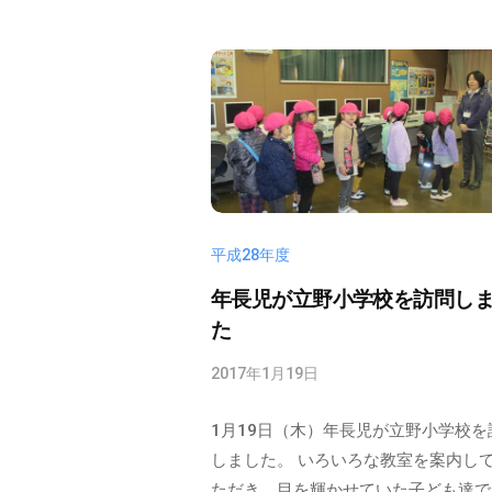
法
m
す
人
i
。
平
n
大
原
増
学
の
園
ぞ
）
み
保
平成28年度
育
年長児が立野小学校を訪問し
園
た
は
2017年1月19日
b
埼
y
玉
1月19日（木）年長児が立野小学校を
n
県
o
しました。 いろいろな教室を案内し
春
z
ただき、目を輝かせていた子ども達で