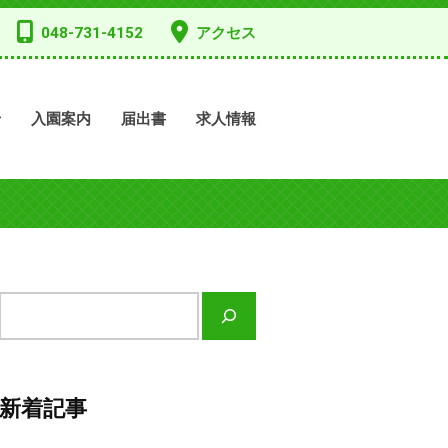
048-731-4152
アクセス
せ
入園案内
届出書
求人情報
サ
イ
ト
内
新着記事
検