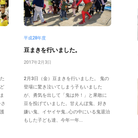
平成28年度
豆まきを行いました。
2017年2月3日
b
y
 た
2月3日（金）豆まきを行いました。 鬼の
n
o
ど
登場に驚き泣いてしまう子もいました
z
ま
が、勇気を出して「鬼は外！」と果敢に
o
子さ
豆を投げていました。甘えんぼ鬼、好き
m
護
嫌い鬼、イヤイヤ鬼…心の中にいる鬼退治
i
もした子ども達、今年一年...
a
d