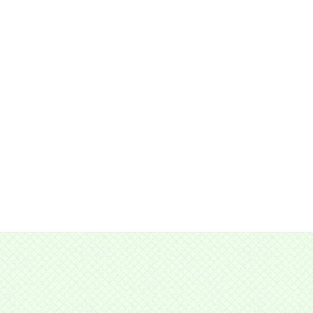
う
、
保
育
士
と
も
に
頑
張
っ
て
お
り
ま