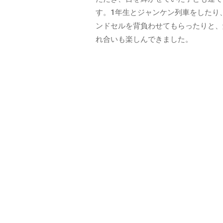
日
o
す。1年生とジャンケン列車をしたり
部
m
ンドセルを背負わせてもらったりと、
市
i
れ合いも楽しんできました。
a
認
d
可
m
保
i
育
n
園
と
な
り
ま
す
。
ご