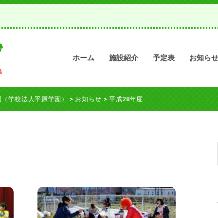
ホーム
施設紹介
予定表
お知ら
園（学校法人平原学園）
>
お知らせ
>
平成28年度