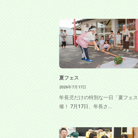
す
。
大
増
の
ぞ
み
保
育
夏フェス
園
2026年7月17日
は
年長児だけの特別な一日「夏フェス
、
催！ 7月17日、年長さ...
豊
か
な
環