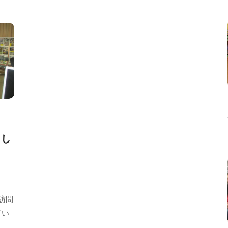
m
i
n
まし
訪問
てい