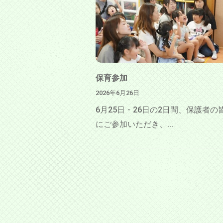
境
と
教
育
的
保育参加
な
2026年6月26日
配
6月25日・26日の2日間、保護者の
慮
にご参加いただき、...
の
も
と
、
た
く
さ