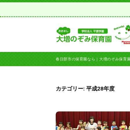
日
コ
部
ン
市
テ
の
ン
保
ツ
育
へ
園
春
春
ス
な
日
日
春日部市の保育園なら｜大増のぞみ保育
ら
キ
部
部
｜
ッ
市
市
大
プ
の
の
カテゴリー:
平成28年度
増
保
保
の
育
ぞ
育
園
み
園
、
保
な
学