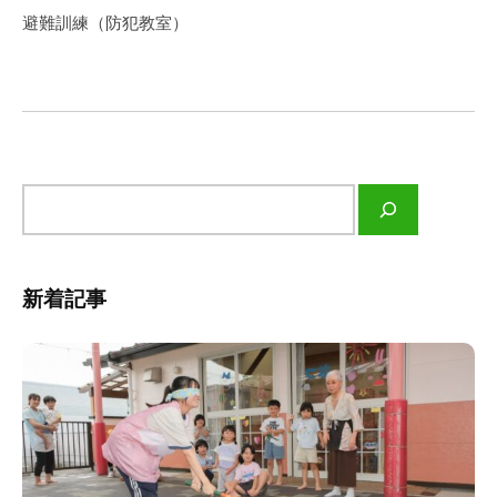
け
ゲ
避難訓練（防犯教室）
て
ー
頂
シ
け
ョ
る
ン
よ
う
サ
、
イ
保
ト
育
内
士
新着記事
検
と
索
も
に
頑
張
っ
て