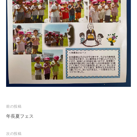
園
と
な
り
ま
す
。
ご
安
心
し
て
お
子
投
前の投稿
さ
稿
年長夏フェス
ま
ナ
を
預
ビ
次の投稿