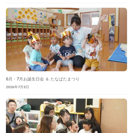
環
境
と
教
育
的
な
配
慮
の
も
6月・7月お誕生日会 ＆ たなばたまつり
と
2026年7月3日
、
た
く
さ
ん
の