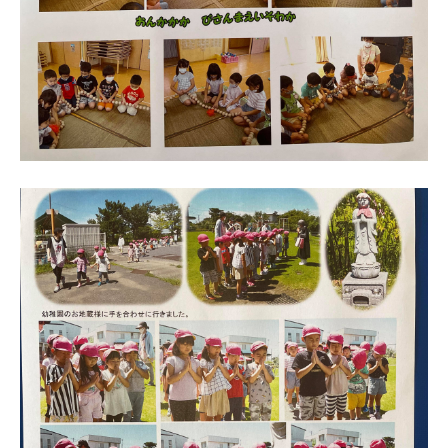
の
園
ぞ
）
み
保
育
園
は
埼
玉
県
春
日
部
市
認
可
保
育