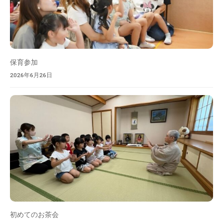
愛
情
を
も
っ
保育参加
て
2026年6月26日
大
切
な
お
子
さ
ん
を
お
預
か
初めてのお茶会
り