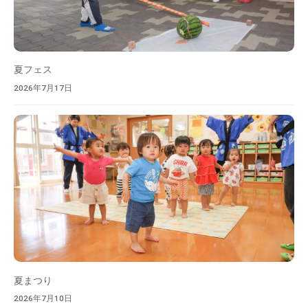
お
り
ま
す
夏フェス
。
2026年7月17日
大
増
の
ぞ
み
保
育
園
は
、
豊
夏まつり
か
な
2026年7月10日