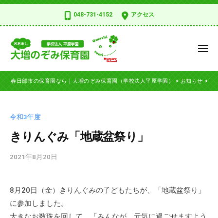
コ
日
048-731-4152
アクセス
部
ン
市
テ
の
ン
メ
保
ツ
ニ
育
ュ
春
へ
春
園
ー
春日部市の保育園なら｜大増のぞみ保育園（学校法人平原学園）
>
お知らせ
>
令
ス
日
日
な
部
キ
部
ら
市
ッ
｜
市
令和3年度
の
大
プ
の
保
きりんぐみ「地蔵盆祭り」
増
保
の
育
育
2021年8月20日
b
ぞ
園
園
y
み
、
な
n
保
学
8月20日（金）きりんぐみの子どもたちが、「地蔵盆祭り」
o
育
ら
校
に参加しました。
z
園
法
｜
o
（
大きなお数珠を回して、「みんなが、元気に過ごせますよう