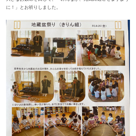
人
大
m
学
に！」とお祈りしました。
平
増
i
校
原
の
a
法
学
ぞ
d
人
園
m
平
み
大
i
原
保
増
n
学
育
の
園
園
ぞ
）
み
（
保
学
育
校
園
法
で
人
す
平
。
原
大
学
増