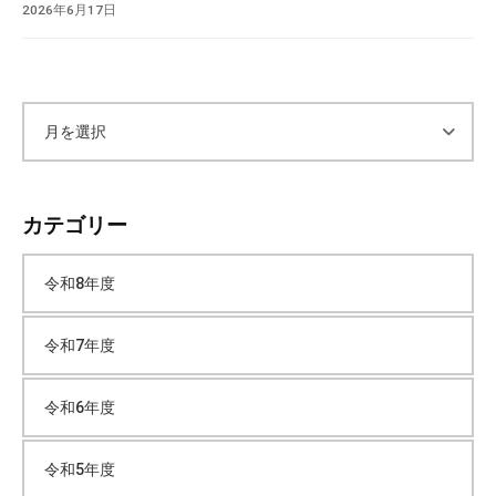
2026年6月17日
す
る
認
可
保
ア
育
園
ー
で
カテゴリー
す
カ
。
令和8年度
イ
令和7年度
ブ
令和6年度
令和5年度