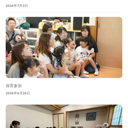
け
2026年7月3日
て
頂
け
る
よ
う
、
保
育
士
と
保育参加
も
2026年6月26日
に
頑
張
っ
て