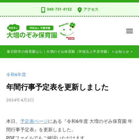
コ
日
048-731-4152
アクセス
部
ン
市
テ
の
ン
メ
保
ツ
ニ
育
ュ
春
へ
春
園
ー
春日部市の保育園なら｜大増のぞみ保育園（学校法人平原学園）
>
お知らせ
>
令
ス
日
日
な
部
キ
部
ら
市
ッ
｜
市
令和6年度
の
大
プ
の
保
年間行事予定表を更新しました
増
保
の
育
育
2024年4月2日
b
ぞ
園
園
y
み
、
な
n
保
学
本日、
予定表ページ
にある『令和6年度 大増のぞみ保育園 年
o
育
ら
校
間行事予定表』を更新しました。
z
園
法
｜
o
（
PDFファイルでもご確認いただけます。