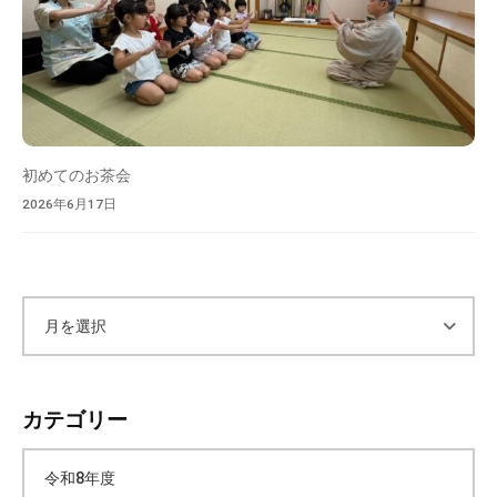
お
り
ま
す
。
大
初めてのお茶会
増
の
2026年6月17日
ぞ
み
保
育
ア
園
は
ー
、
カテゴリー
豊
カ
か
令和8年度
な