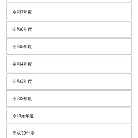
イ
環
境
令和7年度
と
ブ
教
令和6年度
育
的
令和5年度
な
配
令和4年度
慮
の
も
令和3年度
と
、
令和2年度
た
く
令和元年度
さ
ん
平成30年度
の