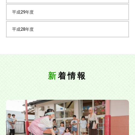
愛
情
平成29年度
を
も
平成28年度
っ
て
大
切
な
お
新着情報
子
さ
ん
を
お
預
か
り