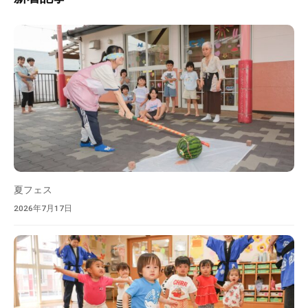
の
検
園
ぞ
索
）
み
保
育
園
は
埼
玉
県
春
夏フェス
日
部
2026年7月17日
市
認
可
保
育