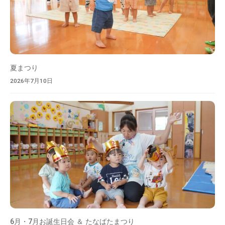
園
と
な
り
ま
す
夏まつり
。
2026年7月10日
ご
安
心
し
て
お
子
さ
ま
を
預
6月・7月お誕生日会 ＆ たなばたまつり