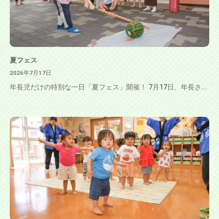
す
る
認
可
保
夏フェス
育
2026年7月17日
園
年長児だけの特別な一日「夏フェス」開催！ 7月17日、年長さ...
で
す
。