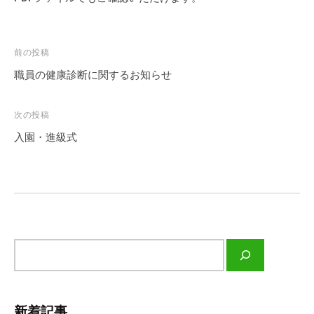
人
大
m
学
平
増
i
校
原
の
a
法
投
前の投稿
学
ぞ
d
人
園
稿
職員の健康診断に関するお知らせ
m
平
み
大
ナ
i
原
保
増
ビ
n
学
次の投稿
育
の
ゲ
園
入園・進級式
園
ぞ
）
ー
み
（
シ
保
学
ョ
育
校
ン
園
法
で
人
す
サ
平
。
イ
原
大
ト
学
増
内
新着記事