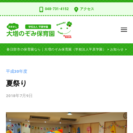
コ
日
048-731-4152
アクセス
部
ン
市
テ
の
ン
メ
保
ツ
ニ
育
ュ
春
へ
春
園
ー
春日部市の保育園なら｜大増のぞみ保育園（学校法人平原学園）
>
お知らせ
>
平
ス
日
日
な
部
キ
部
ら
市
ッ
｜
市
平成30年度
の
大
プ
の
保
夏祭り
増
保
の
育
育
2018年7月9日
b
ぞ
園
園
y
み
、
な
n
保
学
o
育
ら
校
z
園
法
｜
o
（