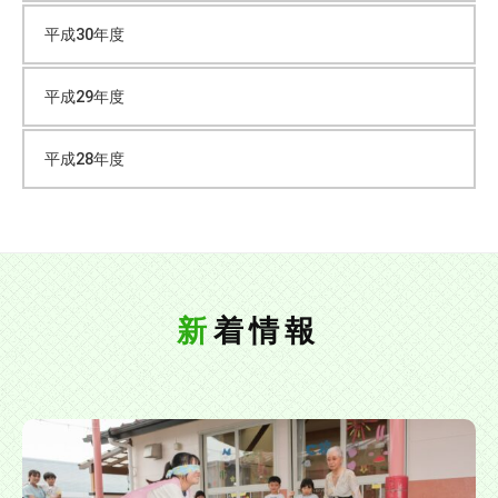
す
平成30年度
る
認
平成29年度
可
保
育
平成28年度
園
で
す
。
新着情報