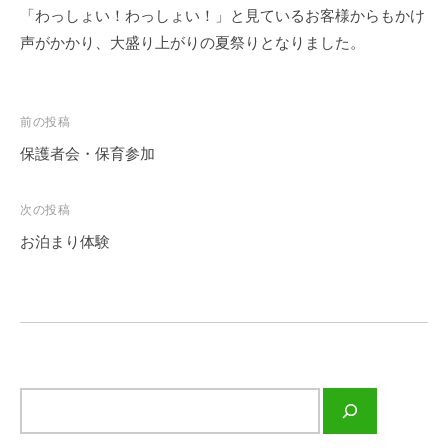
の
園
「わっしょい！わっしょい！」と見ているお客様からもかけ
ぞ
）
声がかかり、大盛り上がりの夏祭りとなりました。
み
保
育
投
前の投稿
園
稿
保護者会・保育参加
は
ナ
埼
玉
ビ
次の投稿
県
ゲ
お泊まり体験
春
ー
日
シ
部
ョ
市
ン
認
可
サ
保
イ
育