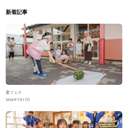
ト
園
内
と
新着記事
検
な
索
り
ま
す
。
ご
安
心
し
て
お
夏フェス
子
2026年7月17日
さ
ま
を
預