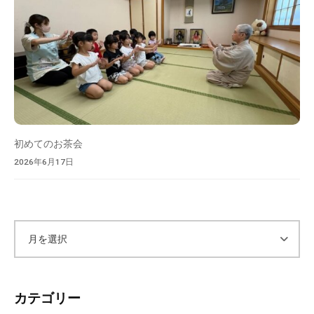
環
境
と
教
育
的
な
配
初めてのお茶会
慮
2026年6月17日
の
も
と
、
た
ア
く
さ
ー
ん
カテゴリー
の