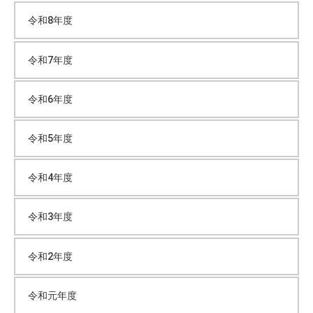
カ
愛
令和8年度
情
イ
を
令和7年度
も
ブ
っ
て
令和6年度
大
切
令和5年度
な
お
令和4年度
子
さ
令和3年度
ん
を
お
令和2年度
預
か
令和元年度
り