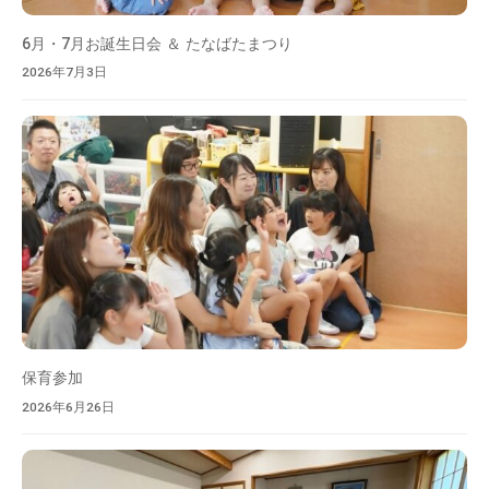
お
り
6月・7月お誕生日会 ＆ たなばたまつり
ま
2026年7月3日
す
。
大
増
の
ぞ
み
保
育
園
は
保育参加
、
2026年6月26日
豊
か
な