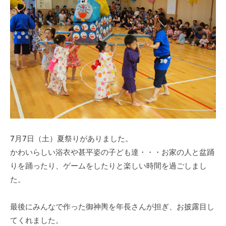
人
大
m
学
平
増
i
校
原
の
a
法
学
ぞ
d
人
園
m
平
み
大
i
原
保
増
n
学
育
の
園
園
ぞ
）
み
（
保
学
7月7日（土）夏祭りがありました。
育
校
園
かわいらしい浴衣や甚平姿の子ども達・・・お家の人と盆踊
法
で
りを踊ったり、ゲームをしたりと楽しい時間を過ごしまし
人
す
た。
平
。
原
大
最後にみんなで作った御神輿を年長さんが担ぎ、お披露目し
学
増
てくれました。