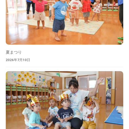
け
て
頂
け
る
よ
う
夏まつり
、
保
2026年7月10日
育
士
と
も
に
頑
張
っ
て